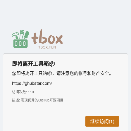
即将离开工具箱📦
您即将离开工具箱📦，请注意您的帐号和财产安全。
https://ghubstar.com/
访问次数: 110
描述: 发现优秀的GitHub开源项目
继续访问(1)