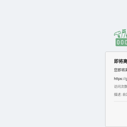
即将离
您即将
https:/
访问次数:
描述: 自